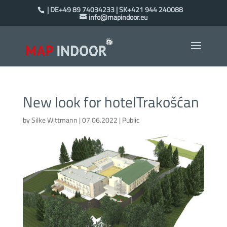
| DE+49 89 74034233 | SK+421 944 240088
info@mapindoor.eu
New look for hotelTrakošćan
by
Silke Wittmann
|
07.06.2022
|
Public