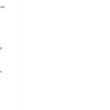
dik
g.
n,