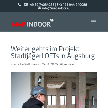
| DE+49 89 74034233 | SK+421 944 240088
info@mapindoor.eu
Weiter gehts im Projekt
StadtjägerLOFTs in Augsburg
von
Silke Wittmann
|
26.01.2026
|
Allgemein