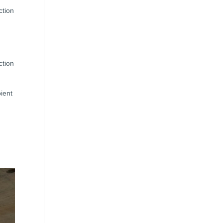
ction
ction
oient