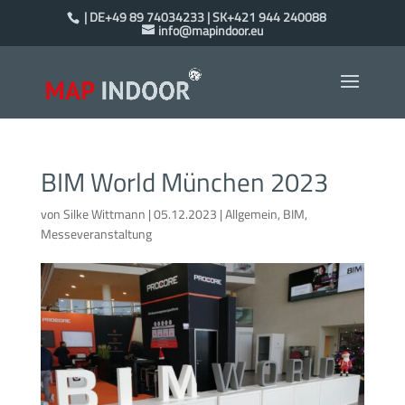
| DE+49 89 74034233 | SK+421 944 240088
info@mapindoor.eu
BIM World München 2023
von
Silke Wittmann
|
05.12.2023
|
Allgemein
,
BIM
,
Messeveranstaltung