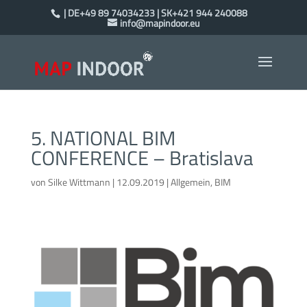
| DE+49 89 74034233 | SK+421 944 240088
info@mapindoor.eu
5. NATIONAL BIM
CONFERENCE – Bratislava
von
Silke Wittmann
|
12.09.2019
|
Allgemein
,
BIM